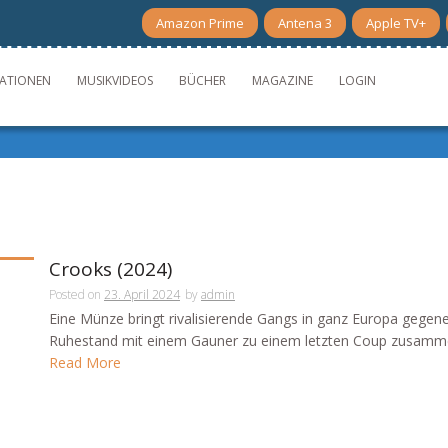
Amazon Prime
Antena 3
Apple TV+
ATIONEN
MUSIKVIDEOS
BÜCHER
MAGAZINE
LOGIN
Crooks (2024)
Posted on
23. April 2024
by
admin
Eine Münze bringt rivalisierende Gangs in ganz Europa gegene
Ruhestand mit einem Gauner zu einem letzten Coup zusamme
Read More