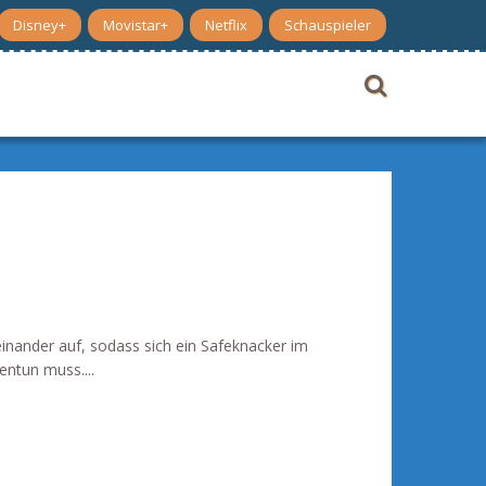
Disney+
Movistar+
Netflix
Schauspieler
inander auf, sodass sich ein Safeknacker im
ntun muss....