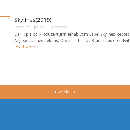
Skylines(2019)
Posted on
1. Januar 2020
by
admin
Der Hip-Hop-Produzent Jinn erhält vom Label Skylines Record
Angebot seines Lebens. Doch als Kalifas Bruder aus dem Exil z
Read More
Uwe Slama