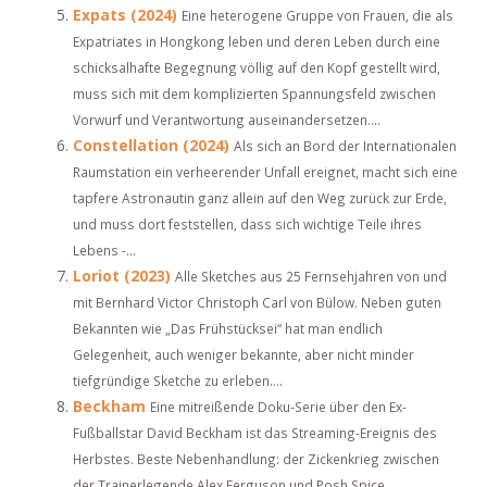
Expats (2024)
Eine heterogene Gruppe von Frauen, die als
Expatriates in Hongkong leben und deren Leben durch eine
schicksalhafte Begegnung völlig auf den Kopf gestellt wird,
muss sich mit dem komplizierten Spannungsfeld zwischen
Vorwurf und Verantwortung auseinandersetzen....
Constellation (2024)
Als sich an Bord der Internationalen
Raumstation ein verheerender Unfall ereignet, macht sich eine
tapfere Astronautin ganz allein auf den Weg zurück zur Erde,
und muss dort feststellen, dass sich wichtige Teile ihres
Lebens -...
Loriot (2023)
Alle Sketches aus 25 Fernsehjahren von und
mit Bernhard Victor Christoph Carl von Bülow. Neben guten
Bekannten wie „Das Frühstücksei“ hat man endlich
Gelegenheit, auch weniger bekannte, aber nicht minder
tiefgründige Sketche zu erleben....
Beckham
Eine mitreißende Doku-Serie über den Ex-
Fußballstar David Beckham ist das Streaming-Ereignis des
Herbstes. Beste Nebenhandlung: der Zickenkrieg zwischen
der Trainerlegende Alex Ferguson und Posh Spice....