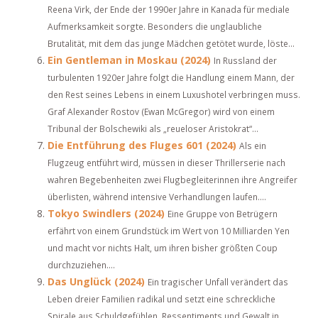
Reena Virk, der Ende der 1990er Jahre in Kanada für mediale
Aufmerksamkeit sorgte. Besonders die unglaubliche
Brutalität, mit dem das junge Mädchen getötet wurde, löste...
Ein Gentleman in Moskau (2024)
In Russland der
turbulenten 1920er Jahre folgt die Handlung einem Mann, der
den Rest seines Lebens in einem Luxushotel verbringen muss.
Graf Alexander Rostov (Ewan McGregor) wird von einem
Tribunal der Bolschewiki als „reueloser Aristokrat“...
Die Entführung des Fluges 601 (2024)
Als ein
Flugzeug entführt wird, müssen in dieser Thrillerserie nach
wahren Begebenheiten zwei Flugbegleiterinnen ihre Angreifer
überlisten, während intensive Verhandlungen laufen....
Tokyo Swindlers (2024)
Eine Gruppe von Betrügern
erfährt von einem Grundstück im Wert von 10 Milliarden Yen
und macht vor nichts Halt, um ihren bisher größten Coup
durchzuziehen....
Das Unglück (2024)
Ein tragischer Unfall verändert das
Leben dreier Familien radikal und setzt eine schreckliche
Spirale aus Schuldgefühlen, Ressentiments und Gewalt in