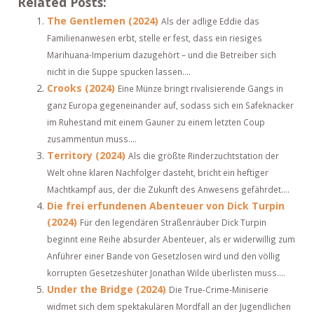
Related Posts:
The Gentlemen (2024)
Als der adlige Eddie das
Familienanwesen erbt, stelle er fest, dass ein riesiges
Marihuana-Imperium dazugehört – und die Betreiber sich
nicht in die Suppe spucken lassen....
Crooks (2024)
Eine Münze bringt rivalisierende Gangs in
ganz Europa gegeneinander auf, sodass sich ein Safeknacker
im Ruhestand mit einem Gauner zu einem letzten Coup
zusammentun muss....
Territory (2024)
Als die größte Rinderzuchtstation der
Welt ohne klaren Nachfolger dasteht, bricht ein heftiger
Machtkampf aus, der die Zukunft des Anwesens gefährdet....
Die frei erfundenen Abenteuer von Dick Turpin
(2024)
Für den legendären Straßenräuber Dick Turpin
beginnt eine Reihe absurder Abenteuer, als er widerwillig zum
Anführer einer Bande von Gesetzlosen wird und den völlig
korrupten Gesetzeshüter Jonathan Wilde überlisten muss....
Under the Bridge (2024)
Die True-Crime-Miniserie
widmet sich dem spektakulären Mordfall an der Jugendlichen