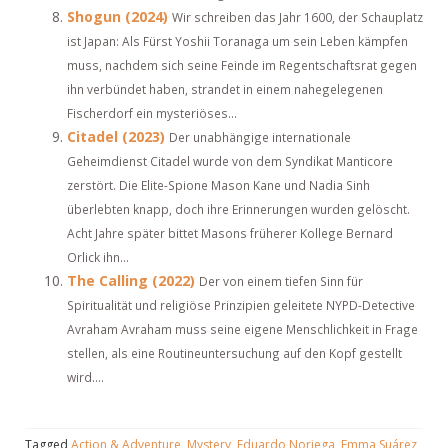
Shogun (2024)
Wir schreiben das Jahr 1600, der Schauplatz
ist Japan: Als Fürst Yoshii Toranaga um sein Leben kämpfen
muss, nachdem sich seine Feinde im Regentschaftsrat gegen
ihn verbündet haben, strandet in einem nahegelegenen
Fischerdorf ein mysteriöses...
Citadel (2023)
Der unabhängige internationale
Geheimdienst Citadel wurde von dem Syndikat Manticore
zerstört. Die Elite-Spione Mason Kane und Nadia Sinh
überlebten knapp, doch ihre Erinnerungen wurden gelöscht.
Acht Jahre später bittet Masons früherer Kollege Bernard
Orlick ihn...
The Calling (2022)
Der von einem tiefen Sinn für
Spiritualität und religiöse Prinzipien geleitete NYPD-Detective
Avraham Avraham muss seine eigene Menschlichkeit in Frage
stellen, als eine Routineuntersuchung auf den Kopf gestellt
wird....
Tagged
Action & Adventure
,
Mystery
,
Eduardo Noriega
,
Emma Suárez
,