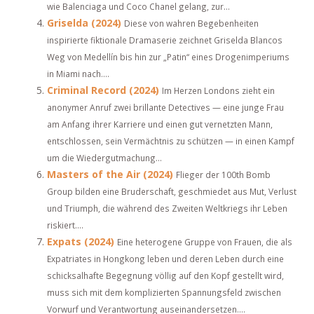
wie Balenciaga und Coco Chanel gelang, zur...
Griselda (2024)
Diese von wahren Begebenheiten
inspirierte fiktionale Dramaserie zeichnet Griselda Blancos
Weg von Medellín bis hin zur „Patin“ eines Drogenimperiums
in Miami nach....
Criminal Record (2024)
Im Herzen Londons zieht ein
anonymer Anruf zwei brillante Detectives — eine junge Frau
am Anfang ihrer Karriere und einen gut vernetzten Mann,
entschlossen, sein Vermächtnis zu schützen — in einen Kampf
um die Wiedergutmachung...
Masters of the Air (2024)
Flieger der 100th Bomb
Group bilden eine Bruderschaft, geschmiedet aus Mut, Verlust
und Triumph, die während des Zweiten Weltkriegs ihr Leben
riskiert....
Expats (2024)
Eine heterogene Gruppe von Frauen, die als
Expatriates in Hongkong leben und deren Leben durch eine
schicksalhafte Begegnung völlig auf den Kopf gestellt wird,
muss sich mit dem komplizierten Spannungsfeld zwischen
Vorwurf und Verantwortung auseinandersetzen....