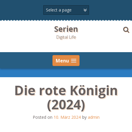
Skip
to
content
Serien
Digital Life
Menu
Die rote Königin
(2024)
Posted on
10. März 2024
by
admin